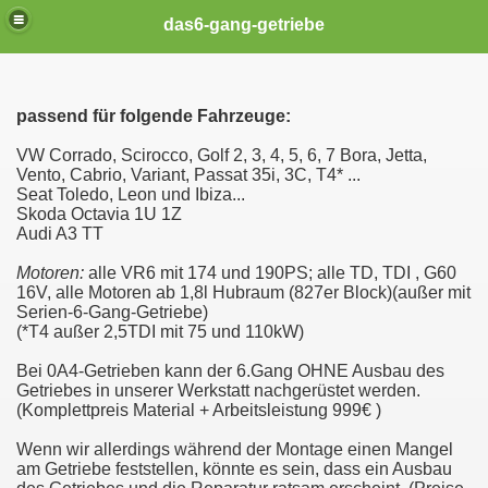
das6-gang-getriebe
passend für folgende Fahrzeuge:
VW Corrado, Scirocco, Golf 2, 3, 4, 5, 6, 7 Bora, Jetta,
Vento, Cabrio, Variant, Passat 35i, 3C, T4* ...
Seat Toledo, Leon und Ibiza...
Skoda Octavia 1U 1Z
Audi A3 TT
Motoren:
alle VR6 mit 174 und 190PS; alle TD, TDI , G60
16V, alle Motoren ab 1,8l Hubraum (827er Block)(außer mit
Serien-6-Gang-Getriebe)
(*T4 außer 2,5TDI mit 75 und 110kW)
Bei 0A4-Getrieben kann der 6.Gang OHNE Ausbau des
Getriebes in unserer Werkstatt nachgerüstet werden.
(Komplettpreis Material + Arbeitsleistung 999€ )
Wenn wir allerdings während der Montage einen Mangel
am Getriebe feststellen, könnte es sein, dass ein Ausbau