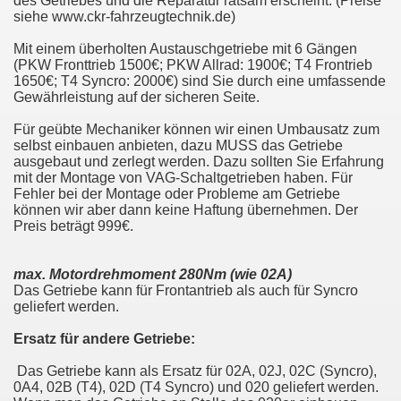
des Getriebes und die Reparatur ratsam erscheint. (Preise
siehe www.ckr-fahrzeugtechnik.de)
Mit einem überholten Austauschgetriebe mit 6 Gängen
(PKW Fronttrieb 1500€; PKW Allrad: 1900€; T4 Frontrieb
1650€; T4 Syncro: 2000€) sind Sie durch eine umfassende
Gewährleistung auf der sicheren Seite.
Für geübte Mechaniker können wir einen Umbausatz zum
selbst einbauen anbieten, dazu MUSS das Getriebe
ausgebaut und zerlegt werden. Dazu sollten Sie Erfahrung
mit der Montage von VAG-Schaltgetrieben haben. Für
Fehler bei der Montage oder Probleme am Getriebe
können wir aber dann keine Haftung übernehmen. Der
Preis beträgt 999€.
max. Motordrehmoment 280Nm (wie 02A)
Das Getriebe kann für Frontantrieb als auch für Syncro
geliefert werden.
Ersatz für andere Getriebe:
Das Getriebe kann als Ersatz für 02A, 02J, 02C (Syncro),
0A4, 02B (T4), 02D (T4 Syncro) und 020 geliefert werden.